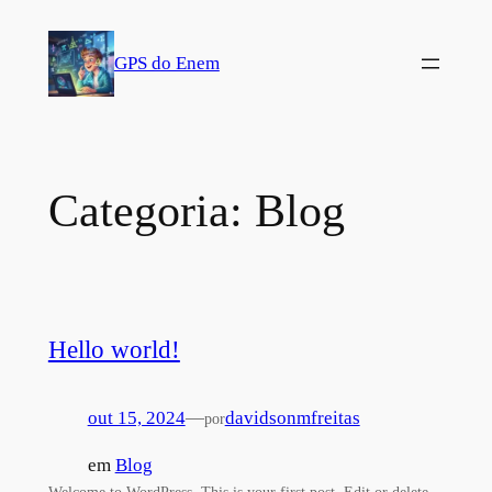
Pular
para
GPS do Enem
o
conteúdo
Categoria:
Blog
Hello world!
out 15, 2024
—
davidsonmfreitas
por
em
Blog
Welcome to WordPress. This is your first post. Edit or delete